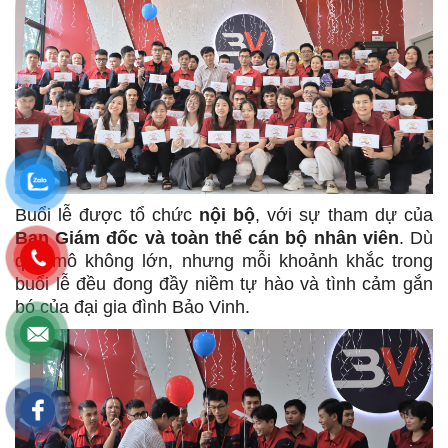
Buổi lễ được tổ chức
nội bộ
, với sự tham dự của
Ban Giám đốc và toàn thể cán bộ nhân viên
. Dù
quy mô không lớn, nhưng mỗi khoảnh khắc trong
buổi lễ đều đong đầy niềm tự hào và tình cảm gắn
bó của đại gia đình Bảo Vinh.