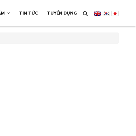
ẨM
TIN TỨC
TUYỂN DỤNG