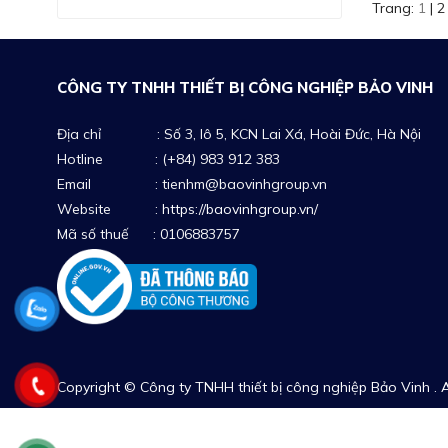
Trang:
1
|
2
CÔNG TY TNHH THIẾT BỊ CÔNG NGHIỆP BẢO VINH
Địa chỉ : Số 3, lô 5, KCN Lai Xá, Hoài Đức, Hà Nội
Hotline : (+84) 983 912 383
Email : tienhm@baovinhgroup.vn
Website :
https://baovinhgroup.vn/
Mã số thuế : 0106883757
Copyright © Công ty TNHH thiết bị công nghiệp Bảo Vinh . A