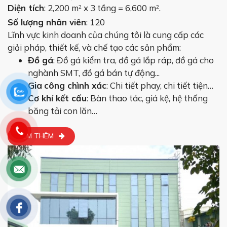
Diện tích
: 2,200 m
x 3 tầng = 6,600 m
.
2
2
Số lượng nhân viên
: 120
Lĩnh vực kinh doanh của chúng tôi là cung cấp các
giải pháp, thiết kế, và chế tạo các sản phẩm:
Đồ gá
: Đồ gá kiểm tra, đồ gá lắp ráp, đồ gá cho
nghành SMT, đồ gá bán tự động...
Gia
công chình xác
: Chi tiết phay, chi tiết tiện…
Cơ khí kết cấu
: Bàn thao tác, giá kệ, hệ thống
băng tải con lăn…
XEM THÊM