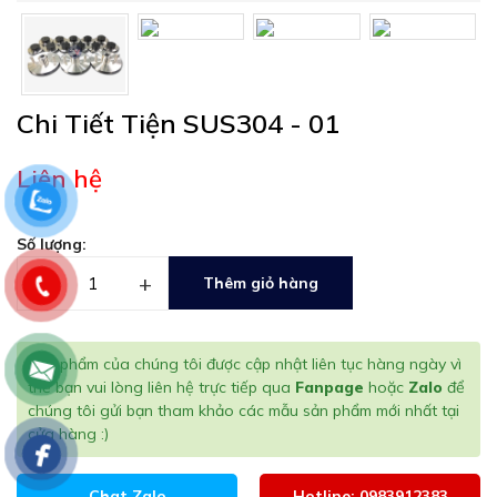
Chi Tiết Tiện SUS304 - 01
Liên hệ
Số lượng:
–
+
Thêm giỏ hàng
Sản phẩm của chúng tôi được cập nhật liên tục hàng ngày vì
thế bạn vui lòng liên hệ trực tiếp qua
Fanpage
hoặc
Zalo
để
chúng tôi gửi bạn tham khảo các mẫu sản phẩm mới nhất tại
cửa hàng :)
Chat Zalo
Hotline: 0983912383