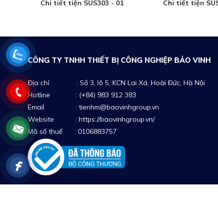
Chi tiết tiện SUS303 - 01
Chi tiết tiện SU
CÔNG TY TNHH THIẾT BỊ CÔNG NGHIỆP BẢO VINH
Địa chỉ : Số 3, lô 5, KCN Lai Xá, Hoài Đức, Hà Nội
Hotline : (+84) 983 912 383
Email : tienhm@baovinhgroup.vn
Website :
https://baovinhgroup.vn/
Mã số thuế : 0106883757
Copyright © Công ty TNHH thiết bị công nghiệp Bảo Vinh . A