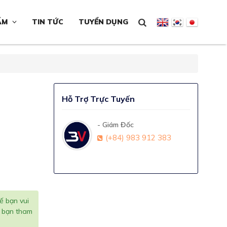
ẨM
TIN TỨC
TUYỂN DỤNG
Hỗ Trợ Trực Tuyến
- Giám Đốc
(+84) 983 912 383
ế bạn vui
i bạn tham