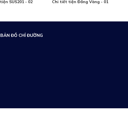
 tiện SUS201 - 02
Chi tiết tiện Đồng Vàng - 01
BẢN ĐỒ CHỈ ĐƯỜNG
Đang online: 1
Tổng truy cập: 380