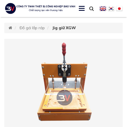
Đồ gá lắp ráp
Jig giữ XGW