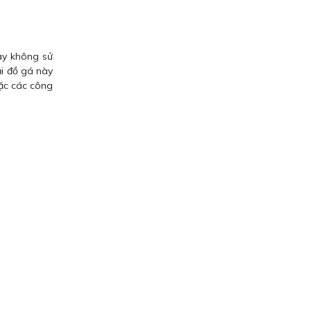
này không sử
ại đồ gá này
oặc các công