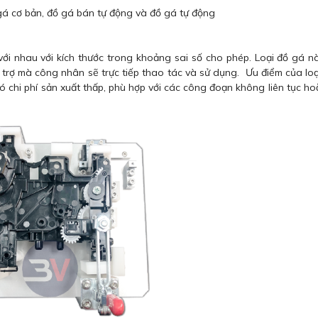
gá cơ bản, đồ gá bán tự động và đồ gá tự động
 với nhau với kích thước trong khoảng sai số cho phép. Loại đồ gá 
ỗ trợ mà công nhân sẽ trực tiếp thao tác và sử dụng. Ưu điểm của lo
có chi phí sản xuất thấp, phù hợp với các công đoạn không liên tục h