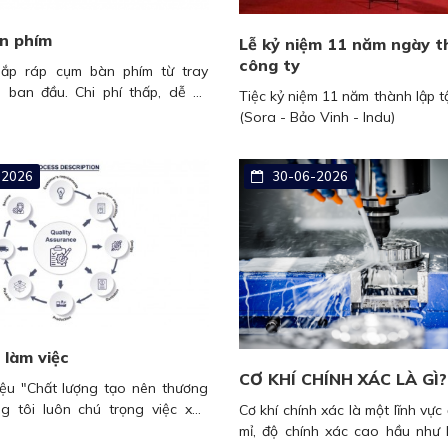
àn phím
Lễ kỷ niệm 11 năm ngày t
công ty
 lắp ráp cụm bàn phím từ tray
u ban đầu. Chi phí thấp, dễ sử
Tiệc kỷ niệm 11 năm thành lập 
n hành. Thay thế hoàn toàn các
(Sora - Bảo Vinh - Indu)
móc hiện đại mang lại năng suất
2026
30-06-2026
 làm việc
CƠ KHÍ CHÍNH XÁC LÀ GÌ?
iệu "Chất lượng tạo nên thương
ng tôi luôn chú trọng việc xây
Cơ khí chính xác là một lĩnh vực 
trình và giám sát thực hiện
mỉ, độ chính xác cao hầu như l