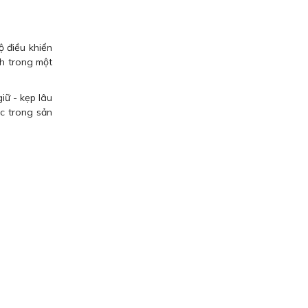
ộ điều khiển
nh trong một
iữ - kẹp lâu
ác trong sản