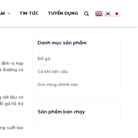
ẨM
TIN TỨC
TUYỂN DỤNG
Danh mục sản phẩm
Đồ gá
định vị, kẹp
gá thường có
Cơ khí kết cấu
Gia công chính xác
 vật liệu có
đồ gá hỗ trợ
Sản phẩm bán chạy
ăng suất lao