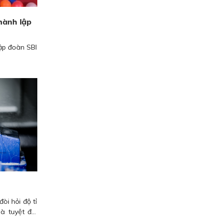
hành lập
tập đoàn SBI
đòi hỏi độ tỉ
à tuyệt đối