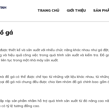
TRANG CHỦ
GIỚI THIỆU
SẢN PH
đồ gá
t được thiết kế và sản xuất với nhiều chức năng khác nhau như gá đặt, 
g và hiệu quả công việc trong quá trình sản xuất và kiểm tra. Đồ 
liên tục trong một nhà máy sản xuất.
à đồ gá có thể được chế tạo từ những vật liệu khác nhau, từ những
 loại đồ gá nói chung đều được chia làm nhóm đồ gá chính bao gồm 
 lắp ráp sản phẩm nhằm hỗ trợ quá trình sản xuất từ đó nâng cao n
 có tỷ lệ tương đồng cao.