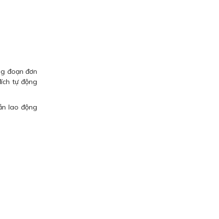
ng đoạn đơn
đích tự động
hần lao động