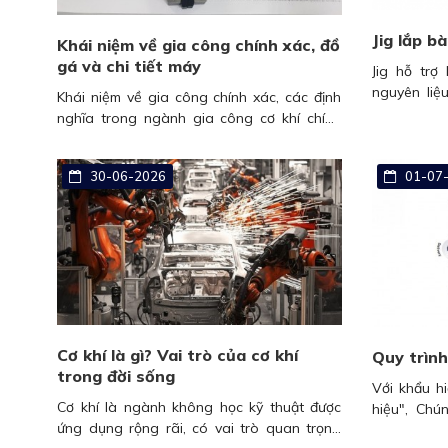
Jig lắp b
Khái niệm về gia công chính xác, đồ
gá và chi tiết máy
Jig hỗ trợ
nguyên liệ
Khái niệm về gia công chính xác, các định
dụng và vậ
nghĩa trong ngành gia công cơ khí chính
robot máy 
xác
cao.
30-06-2026
01-07-
Cơ khí là gì? Vai trò của cơ khí
Quy trình
trong đời sống
Với khẩu h
Cơ khí là ngành không học kỹ thuật được
hiệu", Chú
ứng dụng rộng rãi, có vai trò quan trọng
dựng quy 