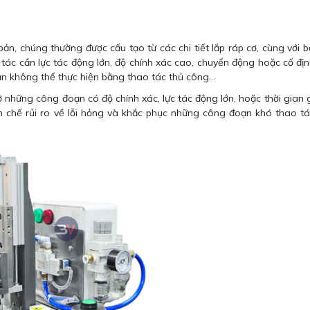
ản, chúng thường được cấu tạo từ các chi tiết lắp ráp cơ, cùng với b
 tác cần lực tác động lớn, độ chính xác cao, chuyển động hoặc cố đị
ạn không thể thực hiện bằng thao tác thủ công…
 những công đoạn có độ chính xác, lực tác động lớn, hoặc thời gian g
ạn chế rủi ro về lỗi hỏng và khắc phục những công đoạn khó thao t