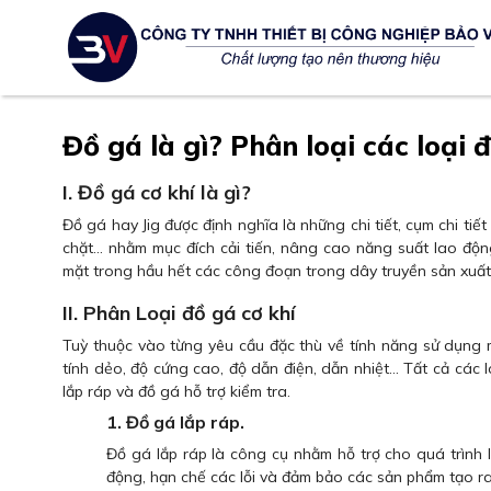
Đồ gá là gì? Phân loại các loại 
I. Đồ gá cơ khí là gì?
Đồ gá hay Jig được định nghĩa là những chi tiết, cụm chi tiế
chặt… nhằm mục đích cải tiến, nâng cao năng suất lao độn
mặt trong hầu hết các công đoạn trong dây truyền sản xuất 
II. Phân Loại đồ gá cơ khí
Tuỳ thuộc vào từng yêu cầu đặc thù về tính năng sử dụng m
tính dẻo, độ cứng cao, độ dẫn điện, dẫn nhiệt… Tất cả các
lắp ráp và đồ gá hỗ trợ kiểm tra.
1. Đồ gá lắp ráp.
Đồ gá lắp ráp là công cụ nhằm hỗ trợ cho quá trình
động, hạn chế các lỗi và đảm bảo các sản phẩm tạo ra